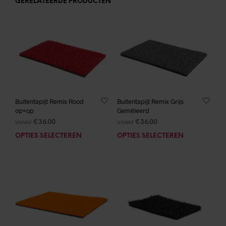
GERELATEERDE PRODUCTEN
Buitentapijt Remix Rood
Buitentapijt Remix Grijs
op=op
Gemêleerd
€
36.00
€
36.00
VANAF
VANAF
OPTIES SELECTEREN
Dit
OPTIES SELECTEREN
Dit
product
prod
heeft
heef
meerdere
mee
variaties.
varia
Deze
Deze
optie
opti
kan
kan
gekozen
geko