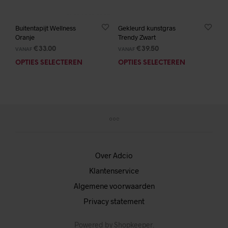
worden
wor
op
op
de
de
Buitentapijt Wellness
Gekleurd kunstgras
Oranje
Trendy Zwart
productpagina
prod
€
33.00
€
39.50
VANAF
VANAF
OPTIES SELECTEREN
Dit
OPTIES SELECTEREN
Dit
product
prod
heeft
heef
meerdere
mee
variaties.
varia
Deze
Deze
optie
opti
kan
kan
gekozen
geko
Over Adcio
worden
wor
Klantenservice
op
op
de
de
Algemene voorwaarden
productpagina
prod
Privacy statement
Powered by
Shopkeeper
.