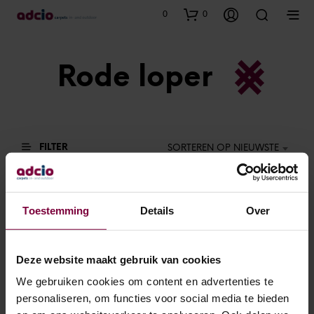
0
0
Rode loper
FILTER
SORTEREN OP NIEUWSTE
Toestemming
Details
Over
Deze website maakt gebruik van cookies
We gebruiken cookies om content en advertenties te
Rode Loper
personaliseren, om functies voor social media te bieden
€
59.90