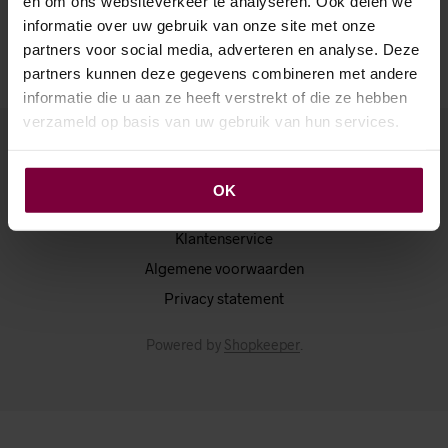
en om ons websiteverkeer te analyseren. Ook delen we
VANAF
informatie over uw gebruik van onze site met onze
OPTIES SELECTEREN
Dit
partners voor social media, adverteren en analyse. Deze
product
heeft
partners kunnen deze gegevens combineren met andere
meerdere
informatie die u aan ze heeft verstrekt of die ze hebben
variaties.
verzameld op basis van uw gebruik van hun services.
Deze
optie
kan
OK
gekozen
Over Adcio
worden
Klantenservice
op
de
Algemene voorwaarden
productpagina
Privacy statement
Powered by
Shopkeeper
.