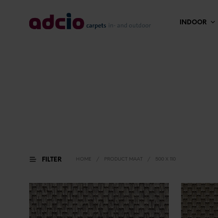
INDOOR
FILTER
HOME
/
PRODUCT MAAT
/
500 X 110