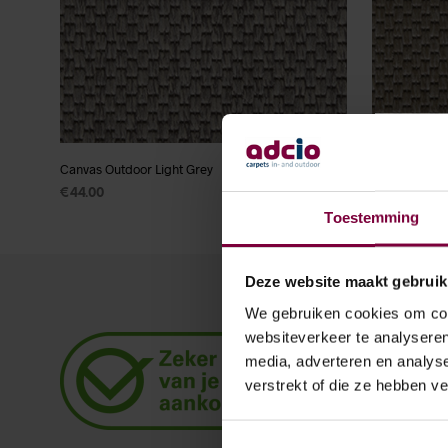
Canvas Outdoor Light Grey
Canvas Outd
€
44.00
€
44.0
VANAF
Toestemming
TOEVOEGEN AAN WINKELWAGEN
OPTIES SE
Deze website maakt gebruik
We gebruiken cookies om cont
websiteverkeer te analyseren
media, adverteren en analys
verstrekt of die ze hebben v