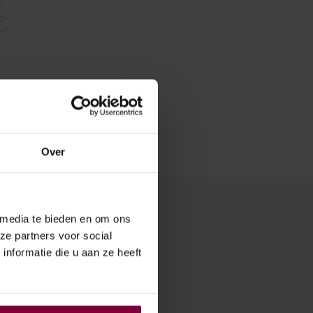
C
T
E
N
I
N
D
E
W
I
N
Over
K
E
L
W
A
 media te bieden en om ons
G
E
ze partners voor social
N
nformatie die u aan ze heeft
.
r