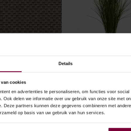
oor Dark Beige
UV Kunst Siergrasplant in pot
0
€
74.95
VANAF
Details
LECTEREN
Dit
OPTIES SELECTEREN
Dit
product
product
heeft
heeft
 van cookies
meerdere
meerdere
ent en advertenties te personaliseren, om functies voor social
variaties.
variaties.
. Ook delen we informatie over uw gebruik van onze site met on
Deze
Deze
e. Deze partners kunnen deze gegevens combineren met andere i
CONTACT
optie
optie
erzameld op basis van uw gebruik van hun services.
kan
kan
Adcio Carpets in- and outdoo
gekozen
gekozen
(showroom open op afspraak)
worden
worden