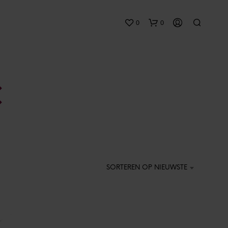
0
0
G
E
E
SORTEREN OP NIEUWSTE
N
P
R
O
D
U