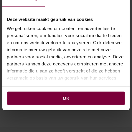
€
44.00
€
44.00
VANAF
TOEVOEGEN AAN
OPTIES SELECTEREN
Dit
WINKELWAGEN
Deze website maakt gebruik van cookies
prod
heef
We gebruiken cookies om content en advertenties te
mee
personaliseren, om functies voor social media te bieden
varia
en om ons websiteverkeer te analyseren. Ook delen we
Deze
informatie over uw gebruik van onze site met onze
opti
partners voor social media, adverteren en analyse. Deze
kan
geko
partners kunnen deze gegevens combineren met andere
wor
informatie die u aan ze heeft verstrekt of die ze hebben
op
verzameld op basis van uw gebruik van hun services.
de
UV Kunst Siergrasplant
in pot
prod
€
74.95
VANAF
OK
OPTIES SELECTEREN
Dit
product
heeft
meerdere
variaties.