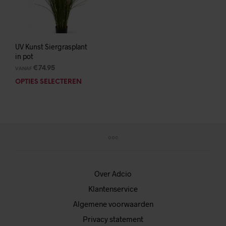
kan
geko
gekozen
wor
worden
op
op
de
de
UV Kunst Siergrasplant
prod
in pot
productpagina
€
74.95
VANAF
OPTIES SELECTEREN
Dit
product
heeft
meerdere
variaties.
Deze
optie
kan
gekozen
Over Adcio
worden
Klantenservice
op
de
Algemene voorwaarden
productpagina
Privacy statement