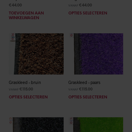
€
44.00
€
44.00
VANAF
TOEVOEGEN AAN
OPTIES SELECTEREN
Dit
WINKELWAGEN
prod
heef
mee
varia
Deze
opti
kan
geko
wor
op
de
Graskleed – bruin
Graskleed – paars
prod
€
115.00
€
115.00
VANAF
VANAF
OPTIES SELECTEREN
Dit
OPTIES SELECTEREN
Dit
product
prod
heeft
heef
meerdere
mee
variaties.
varia
Deze
Deze