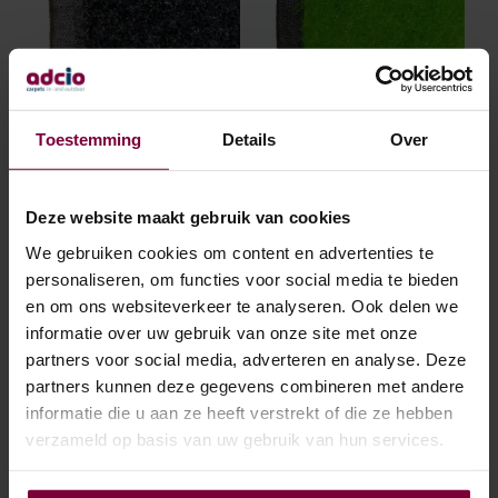
optie
opti
kan
kan
gekozen
geko
worden
wor
op
op
de
de
Graskleed – zwart
Graskleed – lime
Toestemming
Details
Over
productpagina
prod
€
115.00
€
115.00
VANAF
VANAF
OPTIES SELECTEREN
Dit
OPTIES SELECTEREN
Dit
product
prod
Deze website maakt gebruik van cookies
heeft
heef
We gebruiken cookies om content en advertenties te
meerdere
mee
personaliseren, om functies voor social media te bieden
variaties.
varia
Deze
Deze
en om ons websiteverkeer te analyseren. Ook delen we
optie
opti
informatie over uw gebruik van onze site met onze
kan
kan
partners voor social media, adverteren en analyse. Deze
gekozen
geko
partners kunnen deze gegevens combineren met andere
worden
wor
informatie die u aan ze heeft verstrekt of die ze hebben
op
op
verzameld op basis van uw gebruik van hun services.
de
de
Graskleed – beige
Graskleed – roze
productpagina
prod
€
115.00
€
115.00
VANAF
VANAF