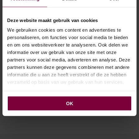
€
44.00
€
44.00
VANAF
TOEVOEGEN AAN
OPTIES SELECTEREN
Dit
WINKELWAGEN
Deze website maakt gebruik van cookies
prod
heef
We gebruiken cookies om content en advertenties te
mee
personaliseren, om functies voor social media te bieden
varia
en om ons websiteverkeer te analyseren. Ook delen we
Deze
informatie over uw gebruik van onze site met onze
opti
partners voor social media, adverteren en analyse. Deze
kan
geko
partners kunnen deze gegevens combineren met andere
wor
informatie die u aan ze heeft verstrekt of die ze hebben
op
verzameld op basis van uw gebruik van hun services.
de
UV Kunst Siergrasplant
in pot
prod
€
74.95
VANAF
OK
OPTIES SELECTEREN
Dit
product
heeft
meerdere
variaties.