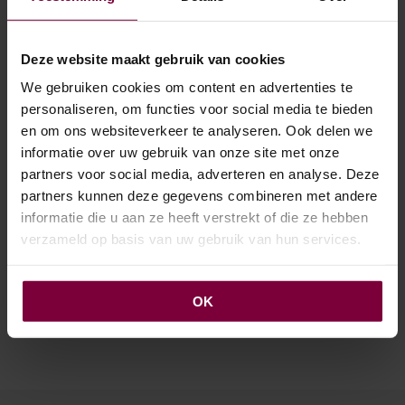
€
44.00
€
44.00
VANAF
TOEVOEGEN AAN
OPTIES SELECTEREN
Dit
WINKELWAGEN
Deze website maakt gebruik van cookies
prod
heef
We gebruiken cookies om content en advertenties te
mee
personaliseren, om functies voor social media te bieden
varia
en om ons websiteverkeer te analyseren. Ook delen we
Deze
informatie over uw gebruik van onze site met onze
opti
partners voor social media, adverteren en analyse. Deze
kan
geko
partners kunnen deze gegevens combineren met andere
wor
informatie die u aan ze heeft verstrekt of die ze hebben
op
verzameld op basis van uw gebruik van hun services.
de
UV Kunst Siergrasplant
Rode Loper
in pot
prod
€
59.90
VANAF
€
74.95
VANAF
OPTIES SELECTEREN
Dit
OK
OPTIES SELECTEREN
Dit
prod
product
heef
heeft
mee
meerdere
varia
variaties.
Deze